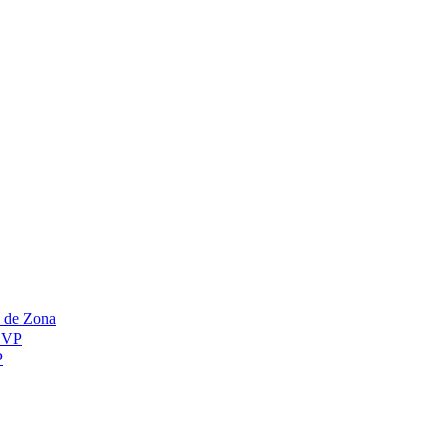
e de Zona
SSVP
P