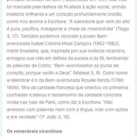
foi marcada pela defesa da fé aliada à ação social, unindo
intelecto brilhante a um coração profundamente cristão,
como nos ensina a Escritura:
“A sabedoria que vem do alto
é pura, pacífica, indulgente e cheia de misericórdia”
(Tiago
3, 17). Também podemos recordar a jovem Bem-
aventurada Isabel Cristina Mrad Campos (1962-1982),
mártir brasileira, que, inspirada por sua vivência vicentina,
entregou sua vida em defesa da pureza e da fé, lembrando
as palavras de Cristo:
“Bem-aventurados os puros de
coração, porque verão a Deus”
(Mateus 5, 8). Outro nome
a relembrar é o da Bem-aventurada Rosalie Rendu (1786-
1856), filha da caridade francesa que orientou os primeiros
confrades e deixou o testemunho da caridade concreta
vivida nas ruas de Paris, como diz a Escritura:
“Não
amemos com palavras nem com a língua, mas com ações
e em verdade”
(1ª João 3, 18).
Os veneráveis vicentinos