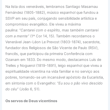
Na lista dos veneráveis, lembramos Santiago Masarnau
Fernández (1805-1882), músico espanhol que fundou a
SSVP em seu país, conjugando sensibilidade artística e
compromisso evangélico. Ele viveu a máxima
paulina:
“Cantarei com o espírito, mas também cantarei
com a mente”
(1ª Cor 14, 15). Também recordamos o
Venerável Jean-Léon Le Prevost (1803-1874), sacerdote,
fundador dos Religiosos de São Vicente de Paulo (RSV),
francês, que participou da primeira Conferência com
Ozanam em 1833. Do mesmo modo, destacamos Luís de
Trelles y Noguerol (1819-1891), leigo espanhol que viveu a
espiritualidade vicentina na vida familiar e no serviço aos
pobres, tornando-se um incansável apóstolo da Eucaristia,
em sintonia com o Evangelho:
“Eu sou o pão vivo descido
do céu”
(João 6, 51).
Os servos de Deus vicentinos