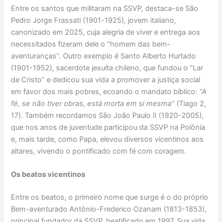
Entre os santos que militaram na SSVP, destaca-se São
Pedro Jorge Frassati (1901-1925), jovem italiano,
canonizado em 2025, cuja alegria de viver e entrega aos
necessitados fizeram dele o “homem das bem-
aventuranças”. Outro exemplo é Santo Alberto Hurtado
(1901-1952), sacerdote jesuíta chileno, que fundou o “Lar
de Cristo” e dedicou sua vida a promover a justiça social
em favor dos mais pobres, ecoando o mandato bíblico:
“A
fé, se não tiver obras, está morta em si mesma”
(Tiago 2,
17). Também recordamos São João Paulo II (1920-2005),
que nos anos de juventude participou da SSVP na Polônia
e, mais tarde, como Papa, elevou diversos vicentinos aos
altares, vivendo o pontificado com fé com coragem.
Os beatos vicentinos
Entre os beatos, o primeiro nome que surge é o do próprio
Bem-aventurado Antônio-Frederico Ozanam (1813-1853),
principal fundador da SSVP, beatificado em 1997. Sua vida