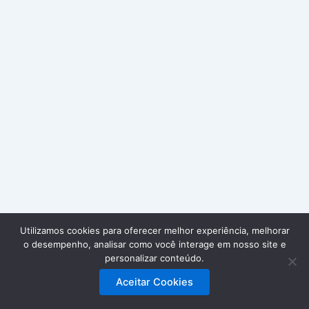
Utilizamos cookies para oferecer melhor experiência, melhorar
Largo do Casal Vistoso, nº 2D – 1º G · 1900-142 Lisboa
o desempenho, analisar como você interage em nosso site e
217931292 · 968554754 ·
geral@ssvp.pt
personalizar conteúdo.
Aceitar Cookies
Copyright © 2026 SSVP Portugal